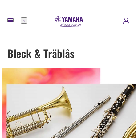
meny
Bleck & Träblås