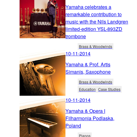
Yamaha celebrates a
remarkable contribution to
music with the Nils Landgren
limited-edition YSL-893ZD
trombone
Brass & Woodwinds
10-11-2014
Yamaha & Prof. Artis
Simanis, Saxophone
Brass & Woodwinds
Education
Case Studies
10-11-2014
Yamaha & Opera I
Filharmonia Podlaska,
Poland
Pianos