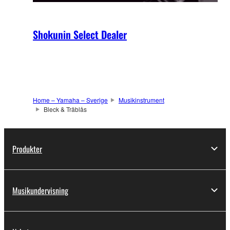
Shokunin Select Dealer
Home – Yamaha – Sverige
Musikinstrument
Bleck & Träblås
Produkter
Musikundervisning