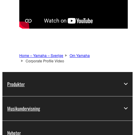
Home – Yamaha – Sverige
Om Yamaha
Corporate Profile Video
Produkter
Musikundervisning
Nyheter