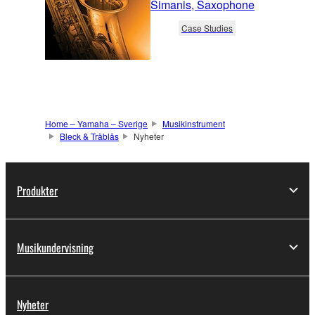
Simanis, Saxophone
Case Studies
Home – Yamaha – Sverige
Musikinstrument
Bleck & Träblås
Nyheter
Produkter
Musikundervisning
Nyheter