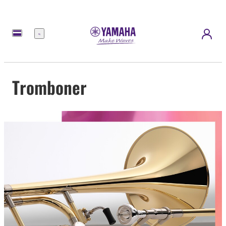
meny
Tromboner