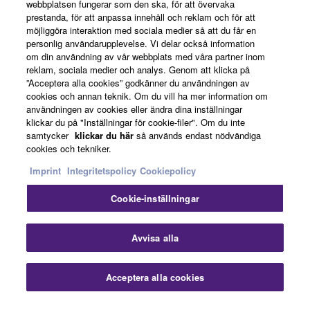
webbplatsen fungerar som den ska, för att övervaka
Om Yamaha
prestanda, för att anpassa innehåll och reklam och för att
möjliggöra interaktion med sociala medier så att du får en
personlig användarupplevelse. Vi delar också information
om din användning av vår webbplats med våra partner inom
Sverige - Swedish
reklam, sociala medier och analys. Genom att klicka på
”Acceptera alla cookies” godkänner du användningen av
Business
cookies och annan teknik. Om du vill ha mer information om
användningen av cookies eller ändra dina inställningar
klickar du på "Inställningar för cookie-filer". Om du inte
samtycker
klickar du här
så används endast nödvändiga
cookies och tekniker.
Imprint
Integritetspolicy
Cookiepolicy
Cookie-inställningar
Kontakta oss
Villkor
Integritetspolicy
Cookiepolicy
Imprint
Avvisa alla
© Yamaha Corporation.
Acceptera alla cookies