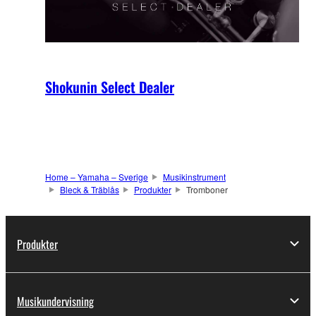
Shokunin Select Dealer
Home – Yamaha – Sverige
Musikinstrument
Bleck & Träblås
Produkter
Tromboner
Produkter
Musikundervisning