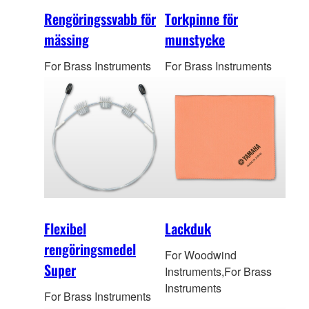
Rengöringssvabb för
Torkpinne för
mässing
munstycke
For Brass Instruments
For Brass Instruments
Flexibel
Lackduk
rengöringsmedel
For Woodwind
Super
Instruments,For Brass
Instruments
For Brass Instruments