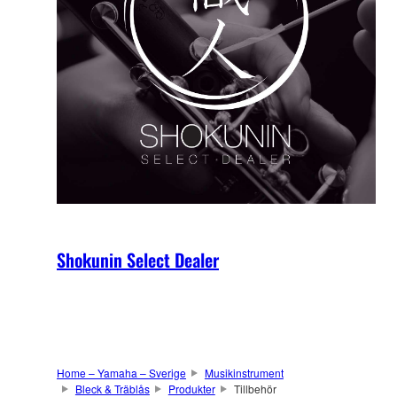
Shokunin Select Dealer
Home – Yamaha – Sverige
Musikinstrument
Bleck & Träblås
Produkter
Tillbehör