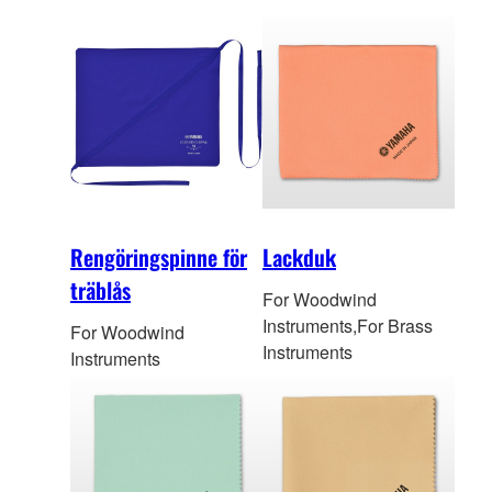
Rengöringspinne för
Lackduk
träblås
For Woodwind
Instruments,For Brass
For Woodwind
Instruments
Instruments