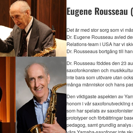
Eugene Rousseau 
Det är med stor sorg som vi mås
Dr. Eugene Rousseau avled den
Relations-team i USA har vi sk
Dr. Rousseaus bortgång till han
Dr. Rousseau föddes den 23 augu
saxofonkonsten och musikkultur
inte bara som utövare utan ocks
många människor och hans pass
Den viktigaste aspekten av Ya
honom i vår saxofonutveckling
som har spelats av saxofonister
prototyper och förbättringar b
pedagog, samt grundlig analys av
våra Yamaha-saxofoner inte skul