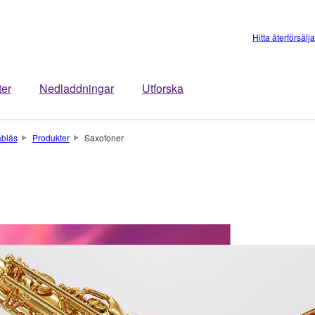
Hitta återförsälj
ter
Nedladdningar
Utforska
äblås
Produkter
Saxofoner