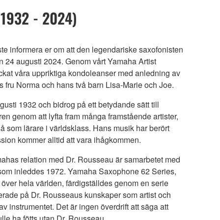
(1932 - 2024)
te informera er om att den legendariske saxofonisten
 24 augusti 2024. Genom vårt Yamaha Artist
ickat våra uppriktiga kondoleanser med anledning av
s fru Norma och hans två barn Lisa-Marie och Joe.
sti 1932 och bidrog på ett betydande sätt till
en genom att lyfta fram många framstående artister,
å som lärare i världsklass. Hans musik har berört
ion kommer alltid att vara ihågkommen.
mahas relation med Dr. Rousseau är samarbetet med
 som inleddes 1972. Yamaha Saxophone 62 Series,
 över hela världen, färdigställdes genom en serie
aserade på Dr. Rousseaus kunskaper som artist och
 instrumentet. Det är ingen överdrift att säga att
le ha fötts utan Dr. Rousseau.