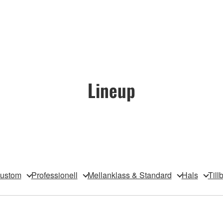
Lineup
ustom
Professionell
Mellanklass & Standard
Hals
Till