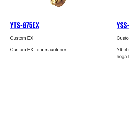
YTS-875EX
YSS
Custom EX
Cust
Custom EX Tenorsaxofoner
Ytbeh
höga 