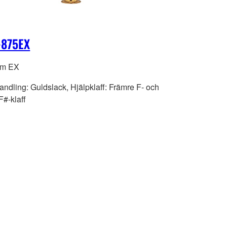
-875EX
om EX
andling: Guldslack, Hjälpklaff: Främre F- och
F#-klaff