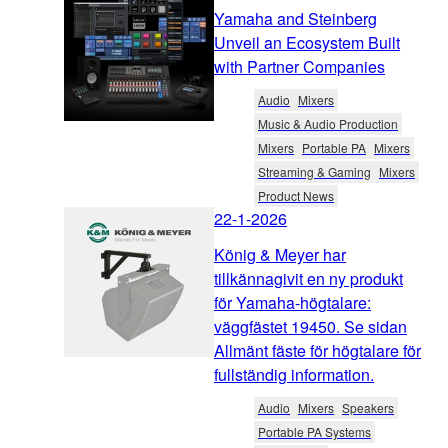
Yamaha and Steinberg
Unveil an Ecosystem Built
with Partner Companies
Audio
Mixers
Music & Audio Production
Mixers
Portable PA
Mixers
Streaming & Gaming
Mixers
Product News
22-1-2026
König & Meyer har
tillkännagivit en ny produkt
för Yamaha-högtalare:
väggfästet 19450. Se sidan
Allmänt fäste för högtalare för
fullständig information.
Audio
Mixers
Speakers
Portable PA Systems