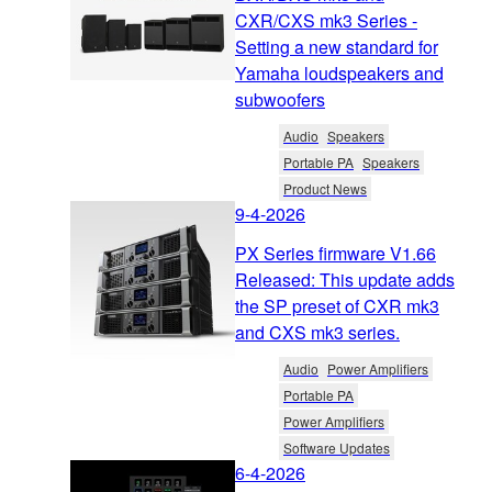
CXR/CXS mk3 Series -
Setting a new standard for
Yamaha loudspeakers and
subwoofers
Audio
Speakers
Portable PA
Speakers
Product News
9-4-2026
PX Series firmware V1.66
Released: This update adds
the SP preset of CXR mk3
and CXS mk3 series.
Audio
Power Amplifiers
Portable PA
Power Amplifiers
Software Updates
6-4-2026