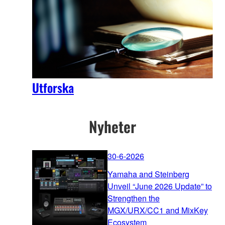
Utforska
Nyheter
30-6-2026
Yamaha and Steinberg
Unveil “June 2026 Update” to
Strengthen the
MGX/URX/CC1 and MixKey
Ecosystem