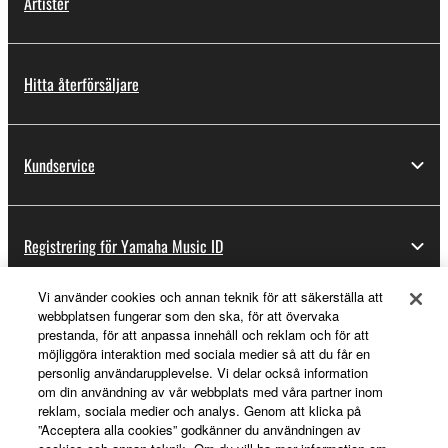
Artister
Hitta återförsäljare
Kundservice
Registrering för Yamaha Music ID
Vi använder cookies och annan teknik för att säkerställa att
webbplatsen fungerar som den ska, för att övervaka
Om Yamaha
prestanda, för att anpassa innehåll och reklam och för att
möjliggöra interaktion med sociala medier så att du får en
personlig användarupplevelse. Vi delar också information
om din användning av vår webbplats med våra partner inom
Sverige - Swedish
reklam, sociala medier och analys. Genom att klicka på
”Acceptera alla cookies” godkänner du användningen av
Business