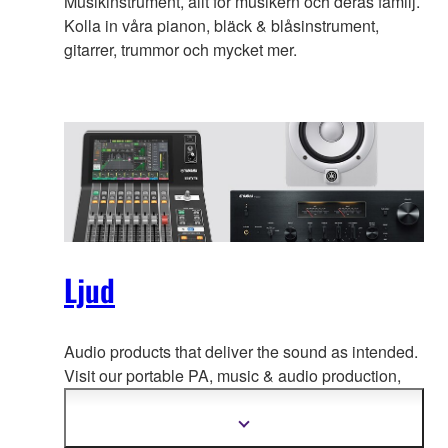
Musikinstrument, allt för musikern och deras familj.
Kolla in våra pianon, bläck & blåsinstrument,
gitarrer, trummor och mycket mer.
Ljud
Audio products that deliver the sound as intended.
Visit our portable PA, music & a
udio production,
home audio, headphones, streaming & gaming,
communication devices.
Visa
mer