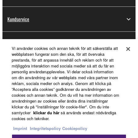
Kundservice
Registrering för Yamaha Music ID
Vi använder cookies och annan teknik för att säkerställa att
webbplatsen fungerar som den ska, för att övervaka
prestanda, för att anpassa innehåll och reklam och för att
möjliggöra interaktion med sociala medier så att du får en
Om Yamaha
personlig användarupplevelse. Vi delar också information
om din användning av vår webbplats med våra partner inom
reklam, sociala medier och analys. Genom att klicka på
”Acceptera alla cookies” godkänner du användningen av
Sverige - Swedish
cookies och annan teknik. Om du vill ha mer information om
användningen av cookies eller ändra dina inställningar
Business
klickar du på "Inställningar för cookie-filer". Om du inte
samtycker
klickar du här
så används endast nödvändiga
cookies och tekniker.
Imprint
Integritetspolicy
Cookiepolicy