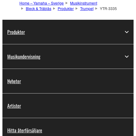
Home – Yamaha – Sverige
Musikinstrument
Bleck & Träblås
Produkter
Trumpet
YTR-3335
Produkter
Musikundervisning
Nyheter
Artister
Hitta återförsäljare