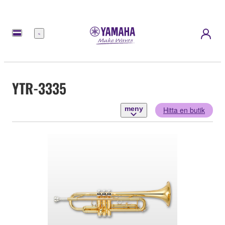
meny
YTR-3335
meny
Hitta en butik