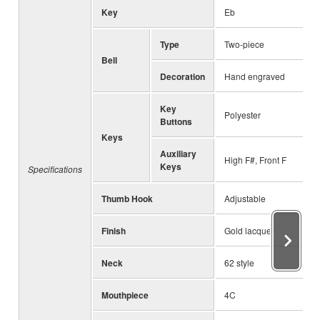
Key
Eb
Type
Two-piece
Bell
Decoration
Hand engraved
Key
Polyester
Buttons
Keys
Auxiliary
High F#, Front F
Keys
Specifications
Thumb Hook
Adjustable
Finish
Gold lacquer
Neck
62 style
Mouthpiece
4C