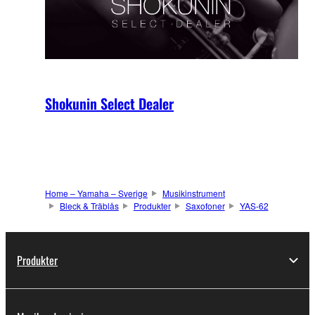
Shokunin Select Dealer
Home – Yamaha – Sverige
Musikinstrument
Bleck & Träblås
Produkter
Saxofoner
YAS-62
Produkter