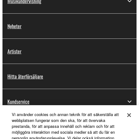
Musikundervisning
Nyheter
Artister
Hitta återförsäljare
Kundservice
Vi använder cookies och annan teknik för att säkerställa att
webbplatsen fungerar som den ska, för att övervaka
Registrering för Yamaha Music ID
prestanda, för att anpassa innehåll och reklam och för att
möjliggöra interaktion med sociala medier så att du får en
personlig användarupplevelse. Vi delar också information