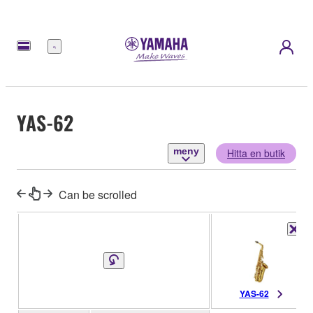
meny
YAS-62
meny
Hitta en butik
Can be scrolled
YAS-62