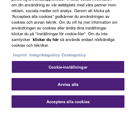
om din användning av vår webbplats med våra partner inom
reklam, sociala medier och analys. Genom att klicka på
Om Yamaha
”Acceptera alla cookies” godkänner du användningen av
cookies och annan teknik. Om du vill ha mer information om
användningen av cookies eller ändra dina inställningar
klickar du på "Inställningar för cookie-filer". Om du inte
Sverige - Swedish
samtycker
klickar du här
så används endast nödvändiga
cookies och tekniker.
Business
Imprint
Integritetspolicy
Cookiepolicy
Cookie-inställningar
Avvisa alla
Acceptera alla cookies
Kontakta oss
Villkor
Integritetspolicy
Cookiepolicy
Imprint
© Yamaha Corporation.