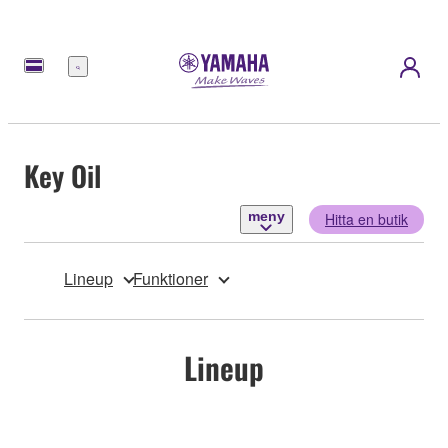
meny
Key Oil
meny
Hitta en butik
Lineup
Funktioner
Lineup