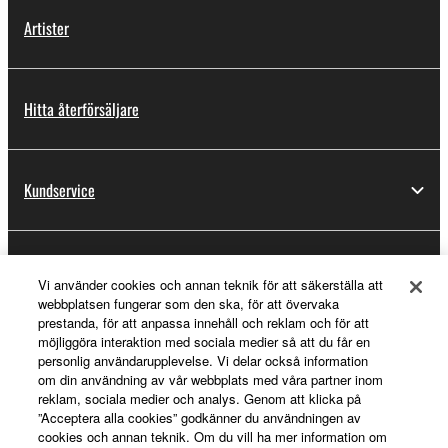
Artister
Hitta återförsäljare
Kundservice
Registrering för Yamaha Music ID
Vi använder cookies och annan teknik för att säkerställa att
webbplatsen fungerar som den ska, för att övervaka
prestanda, för att anpassa innehåll och reklam och för att
möjliggöra interaktion med sociala medier så att du får en
Om Yamaha
personlig användarupplevelse. Vi delar också information
om din användning av vår webbplats med våra partner inom
reklam, sociala medier och analys. Genom att klicka på
”Acceptera alla cookies” godkänner du användningen av
Sverige - Swedish
cookies och annan teknik. Om du vill ha mer information om