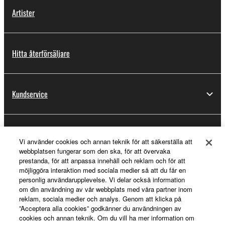
Artister
Hitta återförsäljare
Kundservice
Registrering för Yamaha Music ID
Vi använder cookies och annan teknik för att säkerställa att
webbplatsen fungerar som den ska, för att övervaka
prestanda, för att anpassa innehåll och reklam och för att
möjliggöra interaktion med sociala medier så att du får en
Om Yamaha
personlig användarupplevelse. Vi delar också information
om din användning av vår webbplats med våra partner inom
reklam, sociala medier och analys. Genom att klicka på
”Acceptera alla cookies” godkänner du användningen av
Sverige - Swedish
cookies och annan teknik. Om du vill ha mer information om