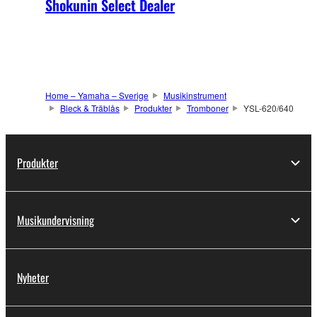
Shokunin Select Dealer
Home – Yamaha – Sverige
Musikinstrument
Bleck & Träblås
Produkter
Tromboner
YSL-620/640
Produkter
Musikundervisning
Nyheter