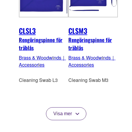
CLSL3
CLSM3
Rengöringspinne för
Rengöringspinne för
träblås
träblås
Brass & Woodwinds｜
Brass & Woodwinds｜
Accessories
Accessories
Cleaning Swab L3
Cleaning Swab M3
Visa mer