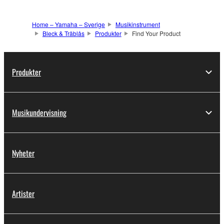
Home – Yamaha – Sverige
Musikinstrument
Bleck & Träblås
Produkter
Find Your Product
Produkter
Musikundervisning
Nyheter
Artister