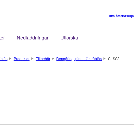
Hitta återförsälj
ter
Nedladdningar
Utforska
äblås
Produkter
Tillbehör
Rengöringspinne för träblås
CLSS3