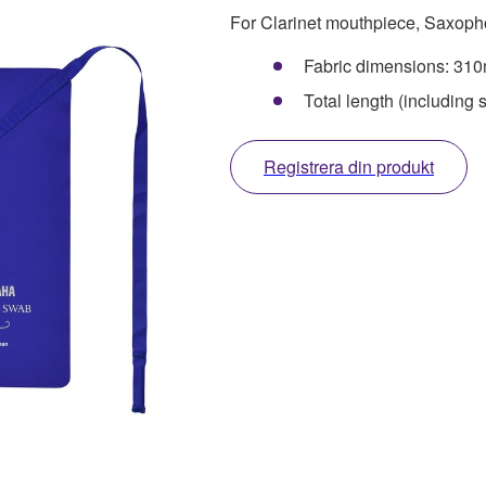
For Clarinet mouthpiece, Saxop
Fabric dimensions: 3
Total length (including 
Registrera din produkt