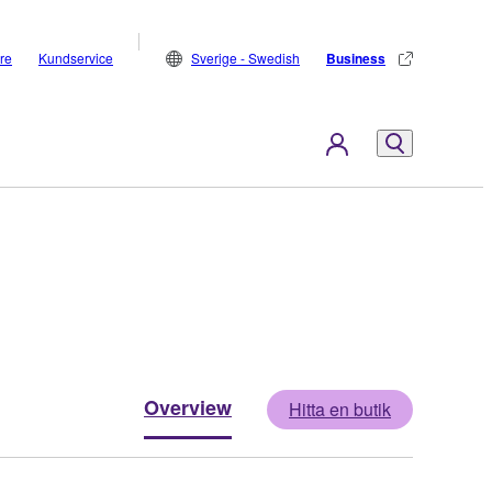
are
Kundservice
Sverige - Swedish
Business
Overview
Hitta en butik