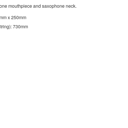
hone mouthpiece and saxophone neck.
10mm x 250mm
string): 730mm