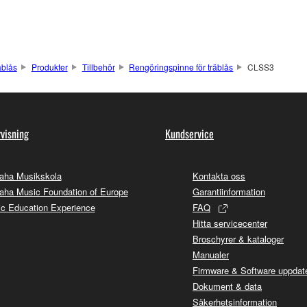
äblås
Produkter
Tillbehör
Rengöringspinne för träblås
CLSS3
visning
Kundservice
aha Musikskola
Kontakta oss
ha Music Foundation of Europe
Garantiinformation
c Education Experience
FAQ
Hitta servicecenter
Broschyrer & kataloger
Manualer
Firmware & Software uppdate
Dokument & data
Säkerhetsinformation