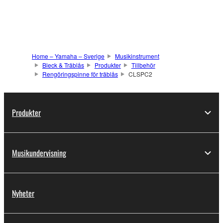
Home – Yamaha – Sverige
Musikinstrument
Bleck & Träblås
Produkter
Tillbehör
Rengöringspinne för träblås
CLSPC2
Produkter
Musikundervisning
Nyheter