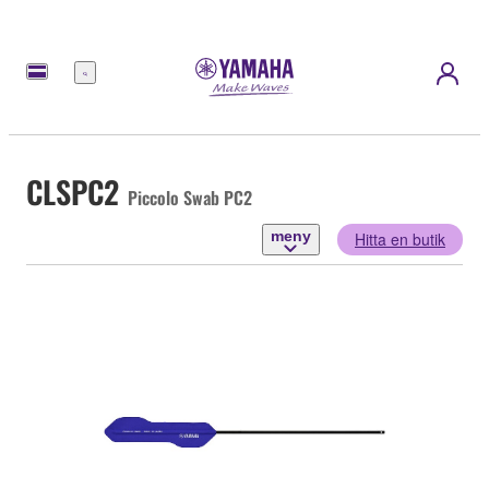
meny
CLSPC2
Piccolo Swab PC2
meny
Hitta en butik