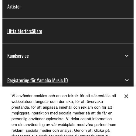
Artister
Hitta återförsäljare
Kundservice
Registrering för Yamaha Music ID
Vi använder cookies och annan teknik för att säkerställa att
webbplatsen fungerar som den ska, för att övervaka
Om Yamaha
prestanda, för att anpassa innehåll och reklam och för att
möjliggöra interaktion med sociala medier så att du får en
personlig användarupplevelse. Vi delar också information
om din användning av vår webbplats med våra partner inom
Sverige - Swedish
reklam, sociala medier och analys. Genom att klicka på
”Acceptera alla cookies” godkänner du användningen av