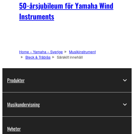
50-årsjubileum för Yamaha Wind
Instruments
Home – Yamaha – Sverige
Musikinstrument
Bleck & Träblås
Särskilt innehåll
Produkter
Musikundervisning
Nyheter