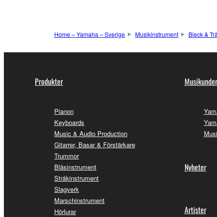
Home – Yamaha – Sverige
Musikinstrument
Bleck & Tr
Produkter
Musikunder
Pianon
Yam
Keyboards
Yama
Music & Audio Production
Musi
Gitarrer, Basar & Förstärkare
Trummor
Nyheter
Blåsinstrument
Stråkinstrument
Slagverk
Marschinstrument
Artister
Hörlurar