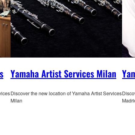
s
Yamaha Artist Services Milan
Yam
vices
Discover the new location of Yamaha Artist Services
Disco
Milan
Madri