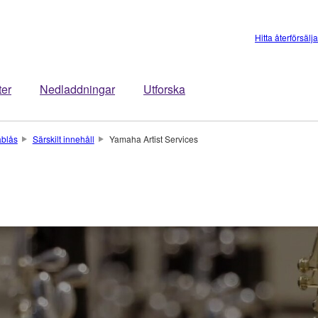
Hitta återförsälj
ter
Nedladdningar
Utforska
äblås
Särskilt innehåll
Yamaha Artist Services