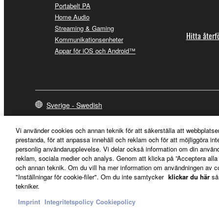
Portabelt PA
Home Audio
Streaming & Gaming
Hitta återf
Kommunikationsenheter
Appar för iOS och Android™
Sverige - Swedish
Vi använder cookies och annan teknik för att säkerställa att webbplatse
prestanda, för att anpassa innehåll och reklam och för att möjliggöra in
personlig användarupplevelse. Vi delar också information om din använ
reklam, sociala medier och analys. Genom att klicka på ”Acceptera all
och annan teknik. Om du vill ha mer information om användningen av cook
"Inställningar för cookie-filer". Om du inte samtycker
klickar du här
så
tekniker.
Imprint
Integritetspolicy
Cookiepolicy
Kontakta oss
Villkor
Integritetspolicy
Cookiepolicy
Imprint