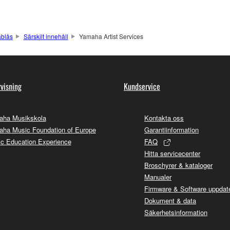
äblås
Särskilt innehåll
Yamaha Artist Services
visning
Kundservice
aha Musikskola
Kontakta oss
ha Music Foundation of Europe
Garantiinformation
c Education Experience
FAQ
Hitta servicecenter
Broschyrer & kataloger
Manualer
Firmware & Software uppdate
Dokument & data
Säkerhetsinformation