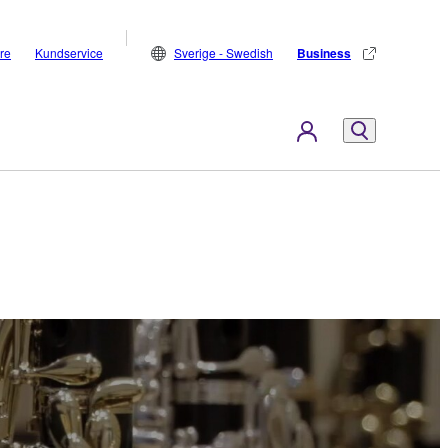
are
Kundservice
Sverige - Swedish
Business