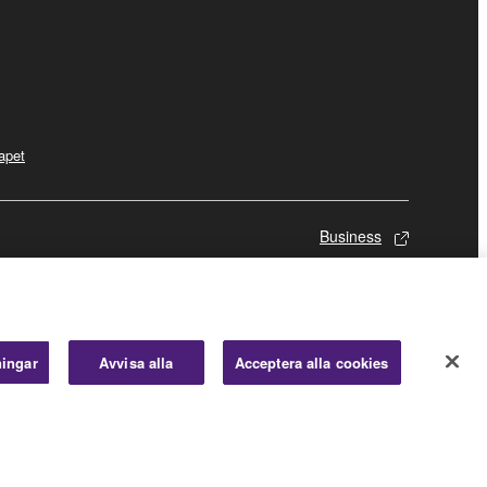
apet
Business
ningar
Avvisa alla
Acceptera alla cookies
© Yamaha Corporation.