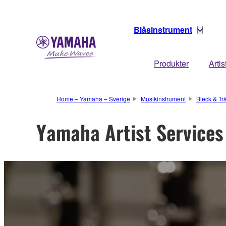
Blåsinstrument
Produkter
Artis
Home – Yamaha – Sverige
Musikinstrument
Bleck & Tr
Yamaha Artist Services