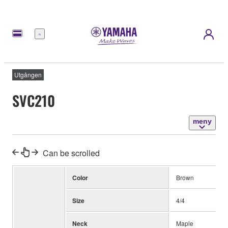
meny
Utgången
SVC210
meny
Can be scrolled
Color
Brown
Size
4/4
Neck
Maple