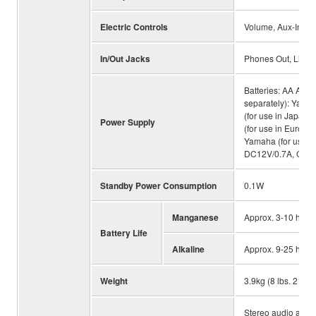
Electric Controls
Volume, Aux-In Vo
In/Out Jacks
Phones Out, Line O
Batteries: AA Alka
separately): Yam
(for use in Japan
Power Supply
(for use in Europ
Yamaha (for use in
DC12V/0.7A, Output
Standby Power Consumption
0.1W
Manganese
Approx. 3-10 hrs
Battery Life
Alkaline
Approx. 9-25 hrs
Weight
3.9kg (8 lbs. 2 oz)
Stereo audio adapt