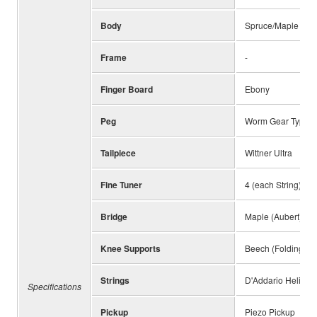
Body
Spruce/Maple
Frame
-
Finger Board
Ebony
Peg
Worm Gear Type
Tailpiece
Wittner Ultra
Fine Tuner
4 (each String)
Bridge
Maple (Aubert)
Knee Supports
Beech (Folding Ty
Strings
D'Addario Helicor
Specifications
Pickup
Piezo Pickup