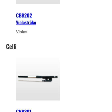
CBB202
Violastråke
Violas
Celli
CBB301