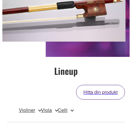
Lineup
Hitta din produkt
Violiner
Viola
Celli