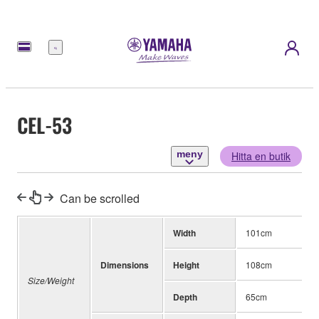
meny
CEL-53
meny
Hitta en butik
Can be scrolled
Width
101cm
Dimensions
Height
108cm
Size/Weight
Depth
65cm