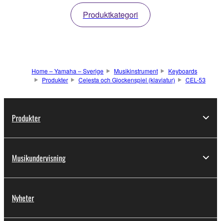
Produktkategori
Home – Yamaha – Sverige
Musikinstrument
Keyboards
Produkter
Celesta och Glockenspiel (klaviatur)
CEL-53
Produkter
Musikundervisning
Nyheter