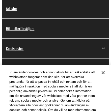
Artister
Hitta återförsäljare
Kundservice
Registrering för Yamaha Music ID
Vi använder cookies och annan teknik för att säkerställa att
webbplatsen fungerar som den ska, för att övervaka
prestanda, för att anpassa innehåll och reklam och för att
möjliggöra interaktion med sociala medier så att du får en
Om Yamaha
personlig användarupplevelse. Vi delar också information
om din användning av vår webbplats med våra partner inom
reklam, sociala medier och analys. Genom att klicka på
”Acceptera alla cookies” godkänner du användningen av
Sverige - Swedish
cookies och annan teknik. Om du vill ha mer information om