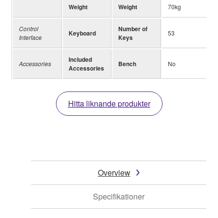
Weight
Weight
70kg
Control
Number of
Keyboard
53
Interface
Keys
Included
Accessories
Bench
No
Accessories
Hitta liknande produkter
Overview
Specifikationer