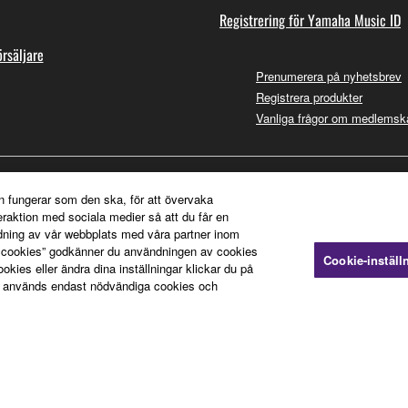
Registrering för Yamaha Music ID
örsäljare
Prenumerera på nyhetsbrev
Registrera produkter
Vanliga frågor om medlemsk
n fungerar som den ska, för att övervaka
teraktion med sociala medier så att du får en
dning av vår webbplats med våra partner inom
a cookies” godkänner du användningen av cookies
Cookie-inställ
ies eller ändra dina inställningar klickar du på
 används endast nödvändiga cookies och