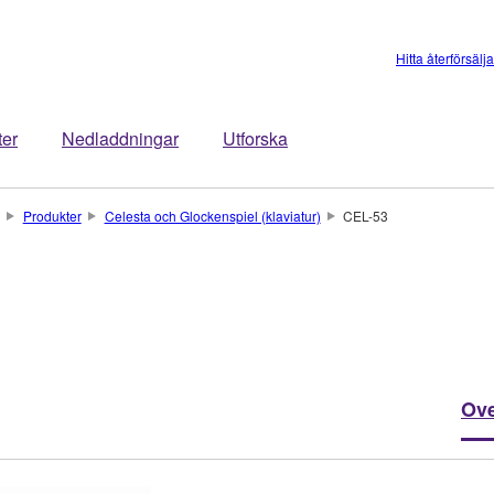
Hitta återförsälj
ter
Nedladdningar
Utforska
Produkter
Celesta och Glockenspiel (klaviatur)
CEL-53
Ove