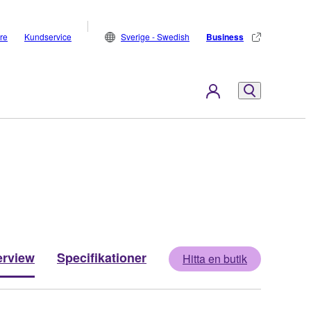
are
Kundservice
Sverige - Swedish
Business
rview
Specifikationer
Hitta en butik