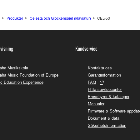
Produkter
Celesta och Glockenspiel (klaviatur)
CEL-53
visning
Kundservice
aha Musikskola
Kontakta oss
ha Music Foundation of Europe
Garantiinformation
c Education Experience
FAQ
Hitta servicecenter
Broschyrer & kataloger
Manualer
Firmware & Software uppdate
Dokument & data
Säkerhetsinformation