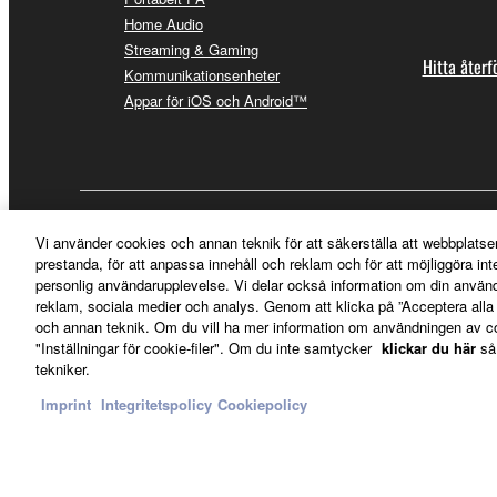
Home Audio
Streaming & Gaming
Hitta återf
Kommunikationsenheter
Appar för iOS och Android™
Sverige - Swedish
Vi använder cookies och annan teknik för att säkerställa att webbplatse
prestanda, för att anpassa innehåll och reklam och för att möjliggöra in
personlig användarupplevelse. Vi delar också information om din använ
reklam, sociala medier och analys. Genom att klicka på ”Acceptera all
och annan teknik. Om du vill ha mer information om användningen av cook
"Inställningar för cookie-filer". Om du inte samtycker
klickar du här
så
tekniker.
Imprint
Integritetspolicy
Cookiepolicy
Kontakta oss
Villkor
Integritetspolicy
Cookiepolicy
Imprint