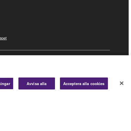
apet
Business
ningar
Avvisa alla
Acceptera alla cookies
© Yamaha Corporation.