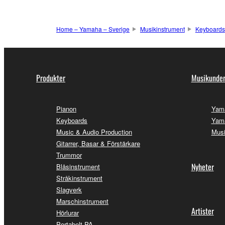
Home – Yamaha – Sverige
Musikinstrument
Keyboards
Produkter
Musikunder
Pianon
Yam
Keyboards
Yama
Music & Audio Production
Musi
Gitarrer, Basar & Förstärkare
Trummor
Nyheter
Blåsinstrument
Stråkinstrument
Slagverk
Marschinstrument
Artister
Hörlurar
Portabelt PA