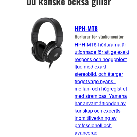
Du kanske också gillar
HPH-MT8
Hörlurar för studiomonitor
HPH-MT8-hörlurarna är
utformade för att ge exakt
respons och högupplöst
ljud med exakt
stereobild, och återger
troget varje nyans i
mellan- och högregistret
med stram bas. Yamaha
har använt årtionden av
kunskap och expertis
inom tillverkning av
professionell och
avancerad