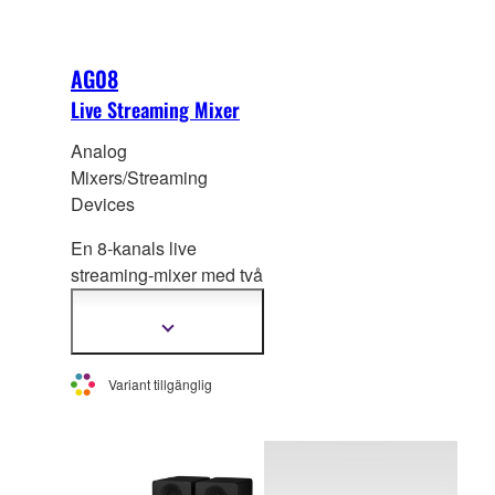
AG08
Live Streaming Mixer
Analog
Mixers/Streaming
Devices
En 8-kanals live
streaming-mixer med två
fantommatade ingångar
för
Visa
mer
konden
satormikrofoner,
information
integrerat USB-
Variant tillgänglig
ljudinterface,
röstförändrare och
sampler.