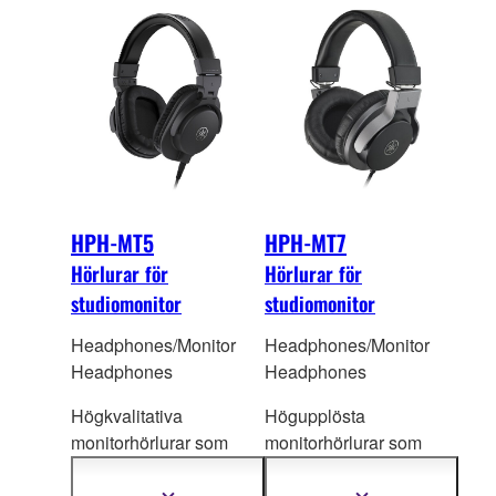
HPH-MT5
HPH-MT7
Hörlurar för
Hörlurar för
studiomonitor
studiomonitor
Headphones/Monitor
Headphones/Monitor
Headphones
Headphones
Högkvalitativa
Högupplösta
monitorhörlurar som
monitorhörlurar som
levererar ett balanserat
återger även de mest
ljud som är troget källan.
subtila nyanserna i