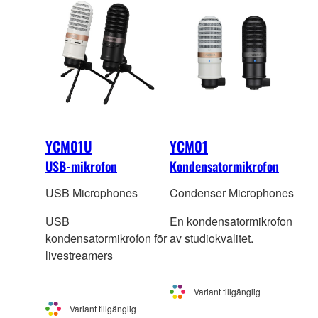
branschstandard för sin
noggrannhet.
YCM01U
YCM01
USB-mikrofon
Kondensatormikrofon
USB Microphones
Condenser Microphones
USB
En kondensatormikrofon
kondensatormikrofon för
av studiokvalitet.
livestreamers
Variant tillgänglig
Variant tillgänglig