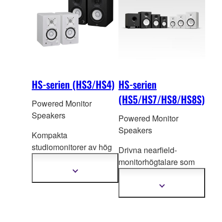
HS-serien (HS3/HS4)
HS-serien
(HS5/HS7/HS8/HS8S)
Powered Monitor
Speakers
Powered Monitor
Speakers
Kompakta
studiomonitorer av hög
Drivna nearfield-
kval
itet för den
monitorhögtalare som
kompromisslösa
Visa
bygger vidare på
mer
kreatören
framgångarna med sina
information
Visa
mer
legen
dariska
information
föregångare som har
blivit en verklig