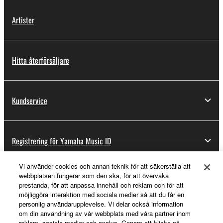
Artister
Hitta återförsäljare
Kundservice
Registrering för Yamaha Music ID
Vi använder cookies och annan teknik för att säkerställa att
webbplatsen fungerar som den ska, för att övervaka
Om Yamaha
prestanda, för att anpassa innehåll och reklam och för att
möjliggöra interaktion med sociala medier så att du får en
personlig användarupplevelse. Vi delar också information
om din användning av vår webbplats med våra partner inom
Sverige - Swedish
reklam, sociala medier och analys. Genom att klicka på