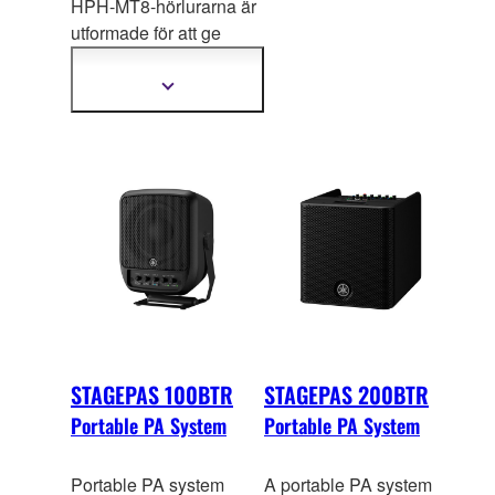
HPH-MT8-hörlurarna är
utformade för att ge
exakt respons och
högupplöst ljud med
Visa
mer
exakt stereobild, och
information
återger troget varje
nyans i mellan- och
högregistret med stram
bas. Yam
aha har använt
årtionden av kunskap
och expertis inom
tillverkning av
professionell och
avancerad
studioutrustning för att
STAGEPAS 100BTR
STAGEPAS 200BTR
utforma varenda
Portable PA System
Portable PA System
akustisk komponent i
dessa hörlurar.
Portable PA system
A portable PA system