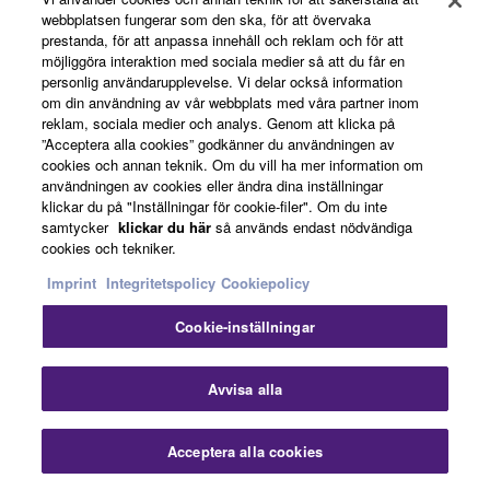
webbplatsen fungerar som den ska, för att övervaka
prestanda, för att anpassa innehåll och reklam och för att
möjliggöra interaktion med sociala medier så att du får en
Om Yamaha
personlig användarupplevelse. Vi delar också information
om din användning av vår webbplats med våra partner inom
reklam, sociala medier och analys. Genom att klicka på
”Acceptera alla cookies” godkänner du användningen av
Sverige - Swedish
cookies och annan teknik. Om du vill ha mer information om
användningen av cookies eller ändra dina inställningar
Business
klickar du på "Inställningar för cookie-filer". Om du inte
samtycker
klickar du här
så används endast nödvändiga
cookies och tekniker.
Imprint
Integritetspolicy
Cookiepolicy
Cookie-inställningar
Avvisa alla
Kontakta oss
Villkor
Integritetspolicy
Cookiepolicy
Imprint
Acceptera alla cookies
© Yamaha Corporation.