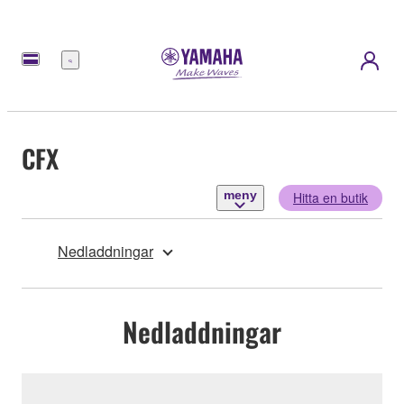
meny
CFX
meny
Hitta en butik
Nedladdningar
Nedladdningar