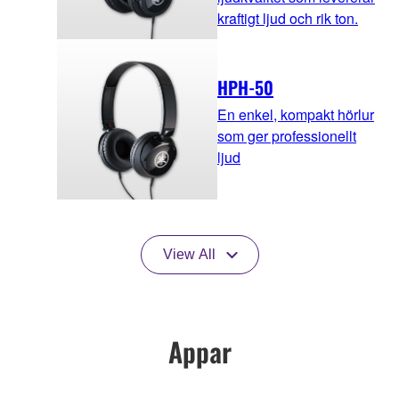
kraftigt ljud och rik ton.
HPH-50
En enkel, kompakt hörlur
som ger professionellt
ljud
View All
Appar