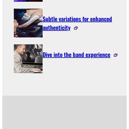
Subtle variations for enhanced
authenticity
Dive into the band experience