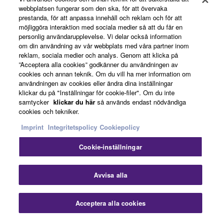
tutorials and courses. Select a song and start
webbplatsen fungerar som den ska, för att övervaka
playing with immediate feedback for more playing
prestanda, för att anpassa innehåll och reklam och för att
möjliggöra interaktion med sociala medier så att du får en
and learning support.
personlig användarupplevelse. Vi delar också information
om din användning av vår webbplats med våra partner inom
reklam, sociala medier och analys. Genom att klicka på
”Acceptera alla cookies” godkänner du användningen av
cookies och annan teknik. Om du vill ha mer information om
användningen av cookies eller ändra dina inställningar
klickar du på "Inställningar för cookie-filer". Om du inte
samtycker
klickar du här
så används endast nödvändiga
cookies och tekniker.
Imprint
Integritetspolicy
Cookiepolicy
Cookie-inställningar
5-YEAR GUARANTEE
Avvisa alla
Acceptera alla cookies
More than a promise! Register your Clavinova