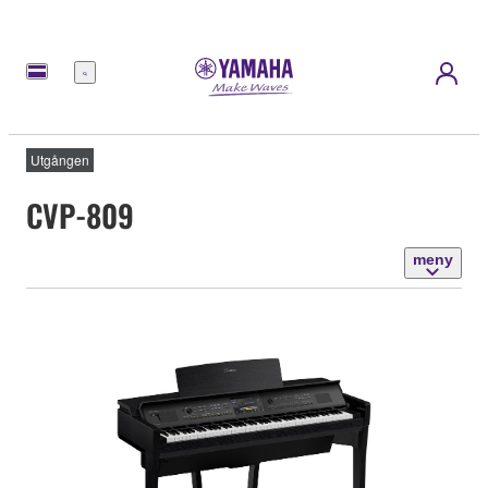
meny
Utgången
CVP-809
meny