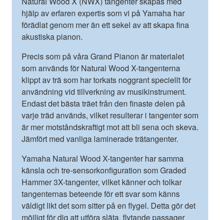
Natural Wood X (NWX) tangenter skapas med
hjälp av erfaren expertis som vi på Yamaha har
förädlat genom mer än ett sekel av att skapa fina
akustiska pianon.
Precis som på våra Grand Pianon är materialet
som används för Natural Wood X-tangenterna
klippt av trä som har torkats noggrant speciellt för
användning vid tillverkning av musikinstrument.
Endast det bästa träet från den finaste delen på
varje träd används, vilket resulterar i tangenter som
är mer motståndskraftigt mot att bli sena och skeva.
Jämfört med vanliga laminerade trätangenter.
Yamaha Natural Wood X-tangenter har samma
känsla och tre-sensorkonfiguration som Graded
Hammer 3X-tangenter, vilket känner och tolkar
tangenternas beteende för ett svar som känns
väldigt likt det som sitter på en flygel. Detta gör det
möjligt för dig att utföra släta, flytande passager