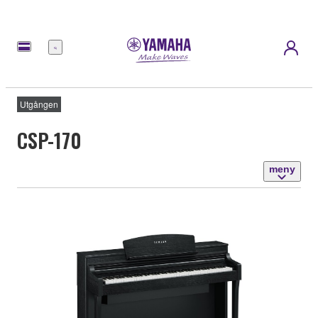
meny
Utgången
CSP-170
meny