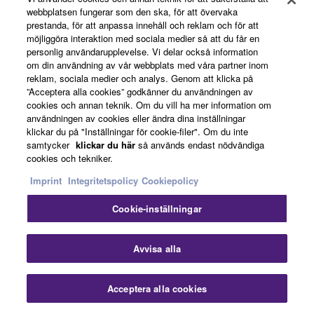
tangenterna är gjorda i syntetisk ebenholts. Syntetiska
webbplatsen fungerar som den ska, för att övervaka
elfenbensknappar reproducerar den taktila ytan av de
prestanda, för att anpassa innehåll och reklam och för att
möjliggöra interaktion med sociala medier så att du får en
verkliga elfenbenstangenterna som en gång använts i
personlig användarupplevelse. Vi delar också information
äldre akustiska pianon. Den har mycket absorberande
om din användning av vår webbplats med våra partner inom
material som förhindrar fingrarna att glida även efter
reklam, sociala medier och analys. Genom att klicka på
timmars av träning, samtidigt som den behåller den
”Acceptera alla cookies” godkänner du användningen av
cookies och annan teknik. Om du vill ha mer information om
perfekta konsistensen och känslan. Den här exklusiva
användningen av cookies eller ändra dina inställningar
Yamaha-tekniken ger en finish som känns naturlig och
klickar du på "Inställningar för cookie-filer". Om du inte
bekväm, vilket beror på mer än hundra års erfarenhet av
samtycker
klickar du här
så används endast nödvändiga
att skapa akustiska pianon. Utöver känslan är utseendet
cookies och tekniker.
och den fina strukturen hos dessa tangenter oöverträffad
Imprint
Integritetspolicy
Cookiepolicy
av något annat digitalt piano, och det är gjorda för att
inspirera pianister från det ögonblick de upplever.
Cookie-inställningar
Avvisa alla
Acceptera alla cookies