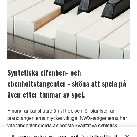
Syntetiska elfenben- och
ebenholtstangenter - sköna att spela på
även efter timmar av spel.
Fingrar är känsligare än vi tror, och för pianister är
pianotangenterna mycket viktiga. NWX-tangenterna har
vita tangenter gjorda av högsta kvalitativa syntetisk
elfenben, utvecklad oberoende av Yamaha. De svarta
Vi använder cookies och annan teknik för att säkerställa att