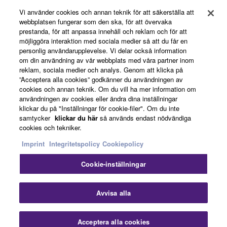
Registrering för Yamaha Music ID
Vi använder cookies och annan teknik för att säkerställa att
webbplatsen fungerar som den ska, för att övervaka
prestanda, för att anpassa innehåll och reklam och för att
möjliggöra interaktion med sociala medier så att du får en
Om Yamaha
personlig användarupplevelse. Vi delar också information
om din användning av vår webbplats med våra partner inom
reklam, sociala medier och analys. Genom att klicka på
”Acceptera alla cookies” godkänner du användningen av
Sverige - Swedish
cookies och annan teknik. Om du vill ha mer information om
användningen av cookies eller ändra dina inställningar
Business
klickar du på "Inställningar för cookie-filer". Om du inte
samtycker
klickar du här
så används endast nödvändiga
cookies och tekniker.
Imprint
Integritetspolicy
Cookiepolicy
Cookie-inställningar
Avvisa alla
Kontakta oss
Villkor
Integritetspolicy
Cookiepolicy
Imprint
Acceptera alla cookies