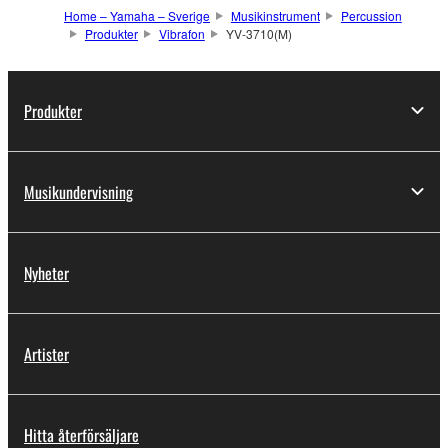
Home – Yamaha – Sverige
Musikinstrument
Percussion
Produkter
Vibrafon
YV-3710(M)
Produkter
Musikundervisning
Nyheter
Artister
Hitta återförsäljare