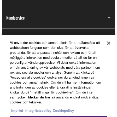
Kundservice
Registrering för Yamaha Music ID
Vi använder cookies och annan teknik för att säkerställa att
webbplatsen fungerar som den ska, för att övervaka
prestanda, för att anpassa innehåll och reklam och för att
möjliggöra interaktion med sociala medier så att du får en
Om Yamaha
personlig användarupplevelse. Vi delar också information
om din användning av vår webbplats med våra partner inom
reklam, sociala medier och analys. Genom att klicka på
”Acceptera alla cookies” godkänner du användningen av
Sverige - Swedish
cookies och annan teknik. Om du vill ha mer information om
användningen av cookies eller ändra dina inställningar
Business
klickar du på "Inställningar för cookie-filer". Om du inte
samtycker
klickar du här
så används endast nödvändiga
cookies och tekniker.
Imprint
Integritetspolicy
Cookiepolicy