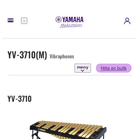
meny
YV-3710(M)
Vibraphones
meny
Hitta en butik
YV-3710