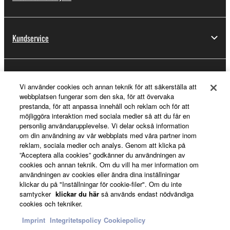
Kundservice
Registrering för Yamaha Music ID
Vi använder cookies och annan teknik för att säkerställa att
webbplatsen fungerar som den ska, för att övervaka
prestanda, för att anpassa innehåll och reklam och för att
möjliggöra interaktion med sociala medier så att du får en
Om Yamaha
personlig användarupplevelse. Vi delar också information
om din användning av vår webbplats med våra partner inom
reklam, sociala medier och analys. Genom att klicka på
”Acceptera alla cookies” godkänner du användningen av
Sverige - Swedish
cookies och annan teknik. Om du vill ha mer information om
användningen av cookies eller ändra dina inställningar
Business
klickar du på "Inställningar för cookie-filer". Om du inte
samtycker
klickar du här
så används endast nödvändiga
cookies och tekniker.
Imprint
Integritetspolicy
Cookiepolicy