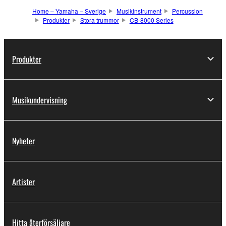
Home – Yamaha – Sverige
Musikinstrument
Percussion
Produkter
Stora trummor
CB-8000 Series
Produkter
Musikundervisning
Nyheter
Artister
Hitta återförsäljare