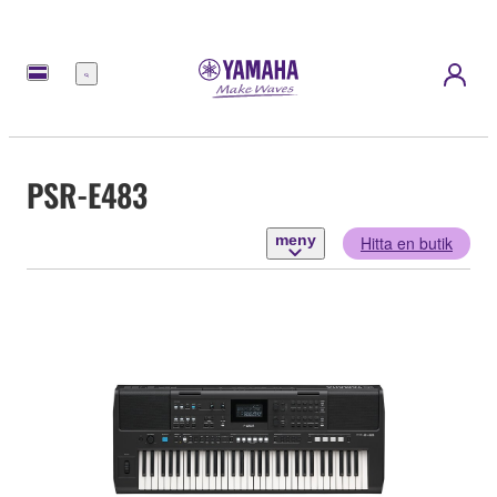
meny
PSR-E483
meny
Hitta en butik