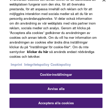
webbplatsen fungerar som den ska, för att övervaka
En rad olika anslutningsmöjligheter ger dig allt stöd du
prestanda, för att anpassa innehåll och reklam och för att
möjliggöra interaktion med sociala medier så att du får en
behöver för att öva, spela och uppträda. Anslut en
personlig användarupplevelse. Vi delar också information
mikrofon för att prova på att sjunga medan du spelar,
om din användning av vår webbplats med våra partner inom
använd appen Rec'n'Share för att dela din musik med
reklam, sociala medier och analys. Genom att klicka på
världen och anslut till PA-system för att uppträda på
”Acceptera alla cookies” godkänner du användningen av
cookies och annan teknik. Om du vill ha mer information om
scen.
användningen av cookies eller ändra dina inställningar
klickar du på "Inställningar för cookie-filer". Om du inte
･ USB TILL ENHET: Lagra/ladda olika data till/från USB-
samtycker
klickar du här
så används endast nödvändiga
enheter.
cookies och tekniker.
･ USB TO HOST (USB-C): Skicka/ta emot ljud- och
Imprint
Integritetspolicy
Cookiepolicy
MIDI-data till/från datorer och smarta enheter.
Cookie-inställningar
･ Individuell L/R-utgång: Anslut till PA-system och
studioutrustning.
Avvisa alla
･ Fotpedal: Använd en sustainpedal för att styra ljuden.
Acceptera alla cookies