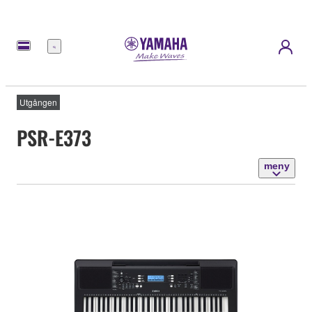
meny
Utgången
PSR-E373
meny