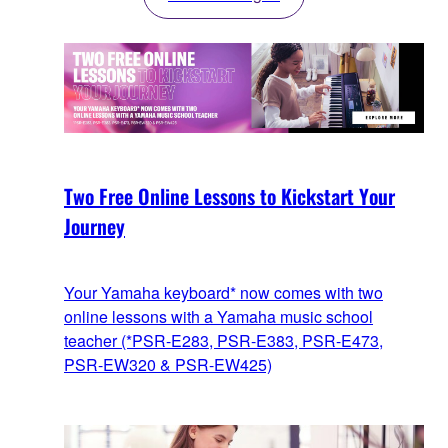
Two Free Online Lessons to Kickstart Your
Journey
Your Yamaha keyboard* now comes with two
online lessons with a Yamaha music school
teacher (*PSR-E283, PSR-E383, PSR-E473,
PSR-EW320 & PSR-EW425)