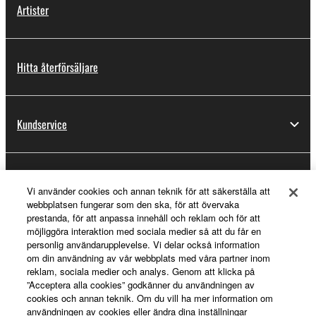
Artister
Hitta återförsäljare
Kundservice
Registrering för Yamaha Music ID
Vi använder cookies och annan teknik för att säkerställa att
webbplatsen fungerar som den ska, för att övervaka
prestanda, för att anpassa innehåll och reklam och för att
möjliggöra interaktion med sociala medier så att du får en
Om Yamaha
personlig användarupplevelse. Vi delar också information
om din användning av vår webbplats med våra partner inom
reklam, sociala medier och analys. Genom att klicka på
”Acceptera alla cookies” godkänner du användningen av
Sverige - Swedish
cookies och annan teknik. Om du vill ha mer information om
användningen av cookies eller ändra dina inställningar