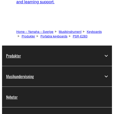
and learning support.
Home – Yamaha – Sverige
Musikinstrument
Keyboards
Produkter
Portabla keyboards
PSR-E283
Produkter
Musikundervisning
Nyheter