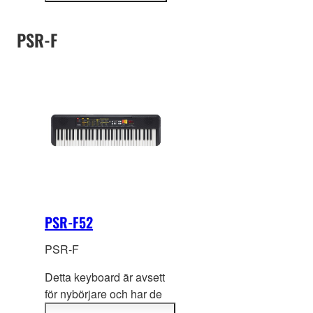
tangenter och designat
information
som en instegsmodell
PSR-F
av ett portabelt keyboard
fö
r förstagångsspelare.
Stilfullt och omfattande,
det låter dig träna, spela
och uppträda med olika
lektionsfunktioner och
autentiska
instrumentljud.
PSR-F52
PSR-F
Detta keyboard är avsett
för nybörjare och har de
karakteristiska