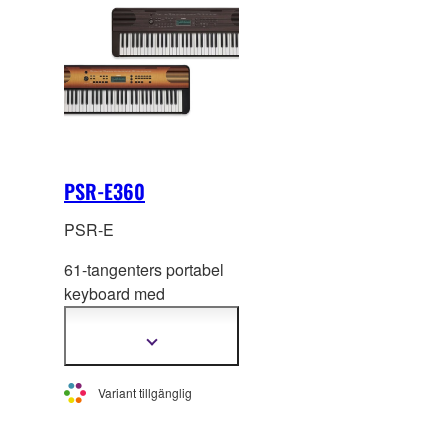
Autokomp-funktionen
ger dig ett professionellt
kompband oavsett
vilken genre du hänger
dig åt.
PSR-E360
PSR-E
61-tangenters portabel
keyboard med
ansla
gskänslighet och
sofistikerade funktioner.
Visa
mer
information
Variant tillgänglig