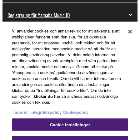
Registrering för Yamaha Music ID
Vi använder cookies och annan teknik för att säkerställa att
webbplatsen fungerar som den ska, för att övervaka
Om Yamaha
prestanda, för att anpassa innehåll och reklam och för att
möjliggöra interaktion med sociala medier så att du får en
personlig användarupplevelse. Vi delar också information
om din användning av vår webbplats med våra partner inom
Sverige - Swedish
reklam, sociala medier och analys. Genom att klicka på
”Acceptera alla cookies” godkänner du användningen av
Business
cookies och annan teknik. Om du vill ha mer information om
användningen av cookies eller ändra dina inställningar
klickar du på "Inställningar för cookie-filer". Om du inte
samtycker
klickar du här
så används endast nödvändiga
cookies och tekniker.
Imprint
Integritetspolicy
Cookiepolicy
Cookie-inställningar
Kontakta oss
Villkor
Integritetspolicy
Cookiepolicy
Imprint