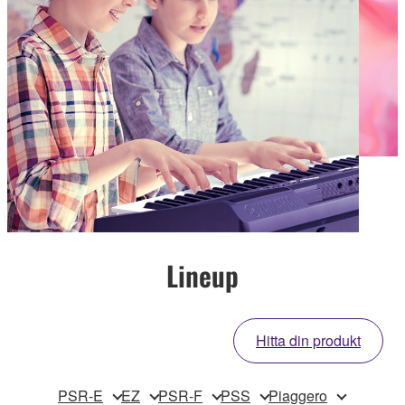
Lineup
Hitta din produkt
PSR-E
EZ
PSR-F
PSS
Piaggero