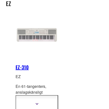
EZ
EZ-310
EZ
En 61-tangenters,
anslagskänsligt
keyboard—speciellt
utrustat med lysande
Visa
mer