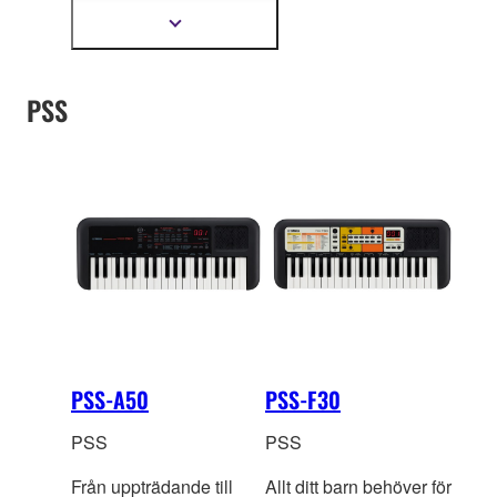
instrum
entljuden och
Visa
mer
automatiska
information
ackompanjemangsstilarna
PSS
från många olika länder.
PSS-A50
PSS-F30
PSS
PSS
Från uppträdande till
Allt ditt barn behöver för