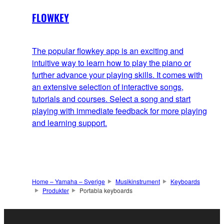
FLOWKEY
The popular flowkey app is an exciting and
intuitive way to learn how to play the piano or
further advance your playing skills. It comes with
an extensive selection of interactive songs,
tutorials and courses. Select a song and start
playing with immediate feedback for more playing
and learning support.
Home – Yamaha – Sverige
Musikinstrument
Keyboards
Produkter
Portabla keyboards