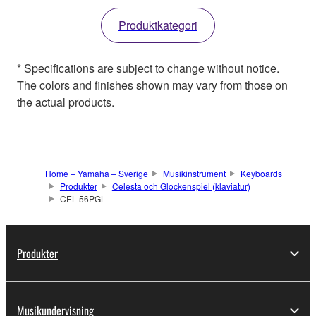
Produktkategori
* Specifications are subject to change without notice.
The colors and finishes shown may vary from those on
the actual products.
Home – Yamaha – Sverige
Musikinstrument
Keyboards
Produkter
Celesta och Glockenspiel (klaviatur)
CEL-56PGL
Produkter
Musikundervisning