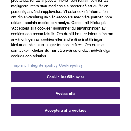
prestanda, för att anpassa innehåll och reklam och för att
möjliggöra interaktion med sociala medier så att du får en
Om Yamaha
personlig användarupplevelse. Vi delar också information
om din användning av vår webbplats med våra partner inom
reklam, sociala medier och analys. Genom att klicka på
”Acceptera alla cookies” godkänner du användningen av
Sverige - Swedish
cookies och annan teknik. Om du vill ha mer information om
användningen av cookies eller ändra dina inställningar
Business
klickar du på "Inställningar för cookie-filer". Om du inte
samtycker
klickar du här
så används endast nödvändiga
cookies och tekniker.
Imprint
Integritetspolicy
Cookiepolicy
Cookie-inställningar
Avvisa alla
Kontakta oss
Villkor
Integritetspolicy
Cookiepolicy
Imprint
Acceptera alla cookies
© Yamaha Corporation.