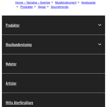
Home – Yamaha – Sverige
Musikinstrument
Keyboards
Produkter
Appar
Soundmondo
Produkter
Musikundervisning
Nyheter
Artister
Hitta återförsäljare