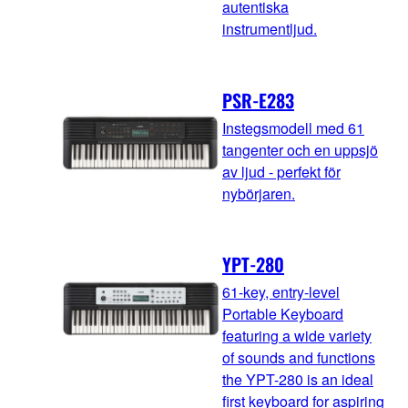
autentiska
instrumentljud.
PSR-E283
Instegsmodell med 61
tangenter och en uppsjö
av ljud - perfekt för
nybörjaren.
YPT-280
61-key, entry-level
Portable Keyboard
featuring a wide variety
of sounds and functions
the YPT-280 is an ideal
first keyboard for aspiring