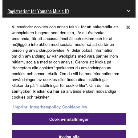
Registrering för Yamaha Music ID
Vi använder cookies och annan teknik för att säkerställa att
webbplatsen fungerar som den ska, för att övervaka
Om Yamaha
prestanda, för att anpassa innehåll och reklam och för att
möjliggöra interaktion med sociala medier så att du får en
personlig användarupplevelse. Vi delar också information
om din användning av vår webbplats med våra partner inom
Sverige - Swedish
reklam, sociala medier och analys. Genom att klicka på
”Acceptera alla cookies” godkänner du användningen av
Business
cookies och annan teknik. Om du vill ha mer information om
användningen av cookies eller ändra dina inställningar
klickar du på "Inställningar för cookie-filer". Om du inte
samtycker
klickar du här
så används endast nödvändiga
cookies och tekniker.
Imprint
Integritetspolicy
Cookiepolicy
Cookie-inställningar
Kontakta oss
Villkor
Integritetspolicy
Cookiepolicy
Imprint
Avvisa alla