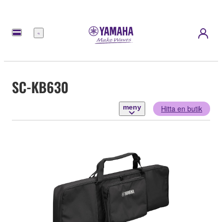
meny
SC-KB630
meny
Hitta en butik