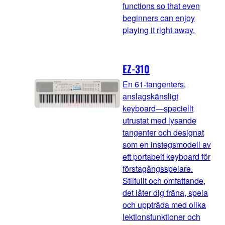
functions so that even
beginners can enjoy
playing it right away.
EZ-310
En 61-tangenters,
anslagskänsligt
keyboard—speciellt
utrustat med lysande
tangenter och designat
som en instegsmodell av
ett portabelt keyboard för
förstagångsspelare.
Stilfullt och omfattande,
det låter dig träna, spela
och uppträda med olika
lektionsfunktioner och