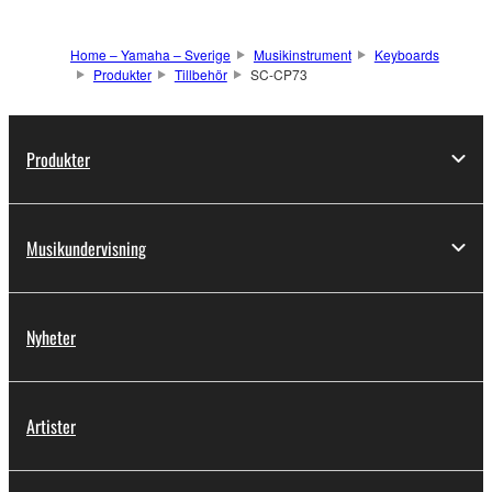
Home – Yamaha – Sverige
Musikinstrument
Keyboards
Produkter
Tillbehör
SC-CP73
Produkter
Musikundervisning
Nyheter
Artister