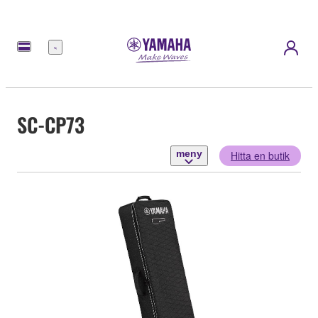
meny
SC-CP73
meny
Hitta en butik