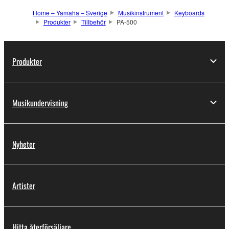
Home – Yamaha – Sverige
Musikinstrument
Keyboards
Produkter
Tillbehör
PA-500
Produkter
Musikundervisning
Nyheter
Artister
Hitta återförsäljare