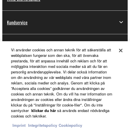
Kundservice
Registrering för Yamaha Music ID
Vi använder cookies och annan teknik för att säkerställa att
webbplatsen fungerar som den ska, för att övervaka
prestanda, för att anpassa innehåll och reklam och för att
möjliggöra interaktion med sociala medier så att du får en
Om Yamaha
personlig användarupplevelse. Vi delar också information
om din användning av vår webbplats med våra partner inom
reklam, sociala medier och analys. Genom att klicka på
”Acceptera alla cookies” godkänner du användningen av
Sverige - Swedish
cookies och annan teknik. Om du vill ha mer information om
användningen av cookies eller ändra dina inställningar
Business
klickar du på "Inställningar för cookie-filer". Om du inte
samtycker
klickar du här
så används endast nödvändiga
cookies och tekniker.
Imprint
Integritetspolicy
Cookiepolicy