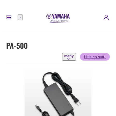
meny
PA-500
meny
Hitta en butik