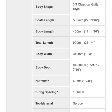
3/4 Classical Guitar
Body Shape
Style
Scale Length
580mm (22 13/16")
Body Length
450mm (17 11/16")
Total Length
920mm (36 1/4")
Body Width
340mm (13 3/8")
84-88mm (3 5/16" - 3
Body Depth
7/16")
Nut Width
48mm (1 7/8")
String Spacing *
10.6mm
Top Material
Spruce