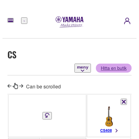
meny
CS
meny
Hitta en butik
Can be scrolled
CS40II