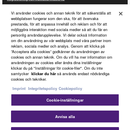
Vi använder cookies och annan teknik för att säkerställa att
webbplatsen fungerar som den ska, för att övervaka
Om Yamaha
prestanda, för att anpassa innehåll och reklam och för att
möjliggöra interaktion med sociala medier så att du får en
personlig användarupplevelse. Vi delar också information
om din användning av vår webbplats med våra partner inom
Sverige - Swedish
reklam, sociala medier och analys. Genom att klicka på
”Acceptera alla cookies” godkänner du användningen av
Business
cookies och annan teknik. Om du vill ha mer information om
användningen av cookies eller ändra dina inställningar
klickar du på "Inställningar för cookie-filer". Om du inte
samtycker
klickar du här
så används endast nödvändiga
cookies och tekniker.
Imprint
Integritetspolicy
Cookiepolicy
Cookie-inställningar
Kontakta oss
Villkor
Integritetspolicy
Cookiepolicy
Imprint
Avvisa alla
© Yamaha Corporation.