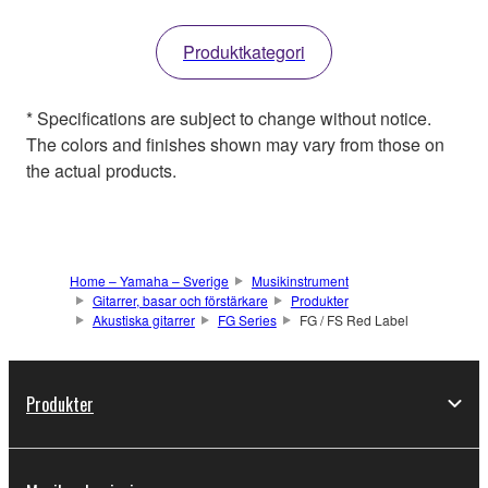
Produktkategori
* Specifications are subject to change without notice.
The colors and finishes shown may vary from those on
the actual products.
Home – Yamaha – Sverige
Musikinstrument
Gitarrer, basar och förstärkare
Produkter
Akustiska gitarrer
FG Series
FG / FS Red Label
Produkter