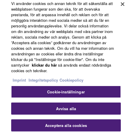
Vi använder cookies och annan teknik för att säkerställa att
webbplatsen fungerar som den ska, för att övervaka
Om Yamaha
prestanda, för att anpassa innehåll och reklam och för att
möjliggöra interaktion med sociala medier så att du får en
personlig användarupplevelse. Vi delar också information
om din användning av vår webbplats med våra partner inom
Sverige - Swedish
reklam, sociala medier och analys. Genom att klicka på
”Acceptera alla cookies” godkänner du användningen av
Business
cookies och annan teknik. Om du vill ha mer information om
användningen av cookies eller ändra dina inställningar
klickar du på "Inställningar för cookie-filer". Om du inte
samtycker
klickar du här
så används endast nödvändiga
cookies och tekniker.
Imprint
Integritetspolicy
Cookiepolicy
Cookie-inställningar
Kontakta oss
Villkor
Integritetspolicy
Cookiepolicy
Imprint
Avvisa alla
© Yamaha Corporation.
Acceptera alla cookies