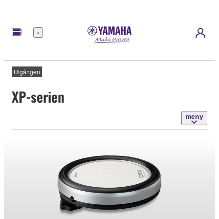
meny
Utgången
XP-serien
meny