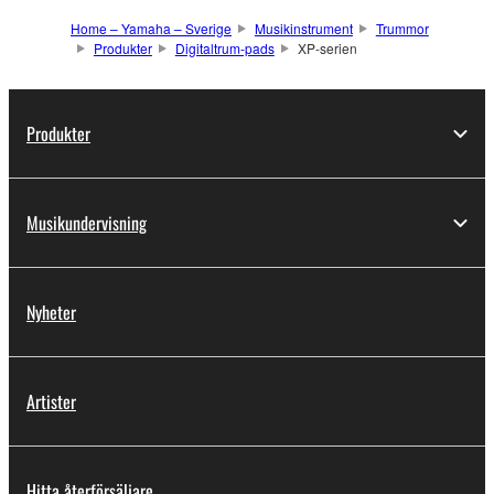
Home – Yamaha – Sverige
Musikinstrument
Trummor
Produkter
Digitaltrum-pads
XP-serien
Produkter
Musikundervisning
Nyheter
Artister
Hitta återförsäljare