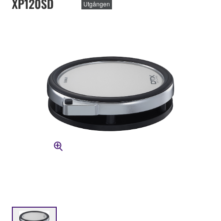
XP120SD
Utgången