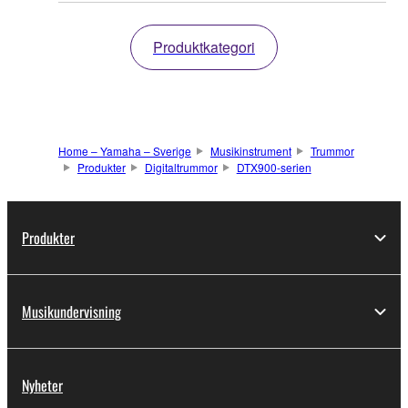
Produktkategori
Home – Yamaha – Sverige
Musikinstrument
Trummor
Produkter
Digitaltrummor
DTX900-serien
Produkter
Musikundervisning
Nyheter