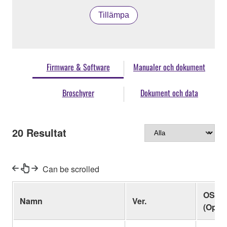
Tillämpa
Firmware & Software
Manualer och dokument
Broschyrer
Dokument och data
20
Resultat
Can be scrolled
OS
Namn
Ver.
(Oper