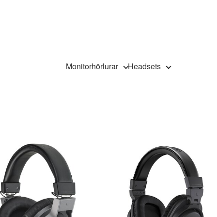
Monitorhörlurar
Headsets