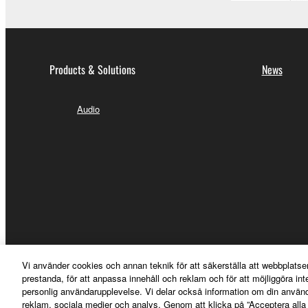
Products & Solutions
News
Audio
Vi använder cookies och annan teknik för att säkerställa att webbplatse
prestanda, för att anpassa innehåll och reklam och för att möjliggöra in
Sverige - English
personlig användarupplevelse. Vi delar också information om din använ
reklam, sociala medier och analys. Genom att klicka på ”Acceptera all