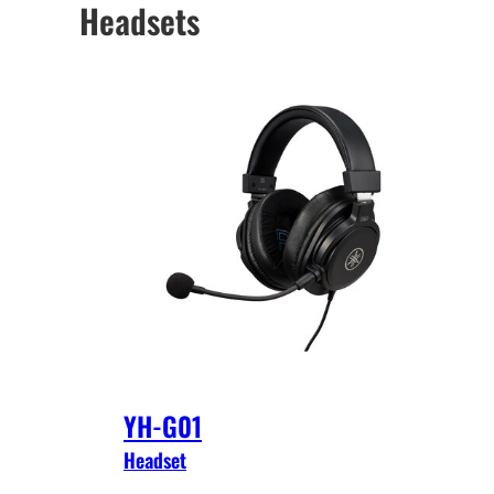
Headsets
studioutrustning för att utforma
varenda akustisk komponent i dessa
hörlurar.
YH-G01
Headset