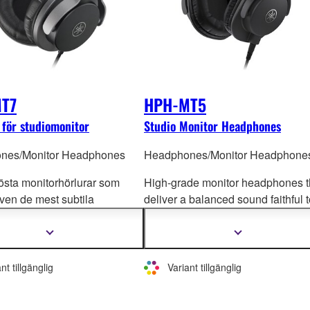
T7
HPH-MT5
 för studiomonitor
Studio Monitor Headphones
nes/Monitor Headphones
Headphones/Monitor Headphone
sta monitorhörlurar som
High-grade monitor headphones t
även de mest subtila
deliver a balanced sound faithful 
 i källjudet. Förutom för
the source. Perfect for in the studi
och inspelning i studion
är
music product
ion at home, or for
Visa
Visa
mer
mer
hörlurarna perfekta för
personal listening. Great portabilit
information
information
orering vid liveframträdanden
thanks to the folding arm and 250
nt tillgänglig
Variant tillgänglig
 sina höga ljudtrycksnivåer
light weight hardware designing.
ållbarhet.