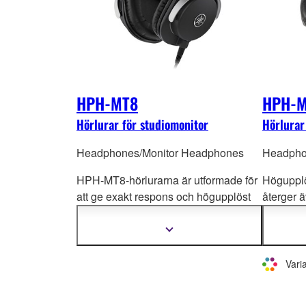
HPH-MT8
HPH-M
Hörlurar för studiomonitor
Hörlurar
Headphones/Monitor Headphones
Headpho
HPH-MT8-hörlurarna är utformade för
Högupplö
att ge exakt respons och högupplöst
återger 
ljud med exakt stereobild, och återger
nyanserna
troget varje nyans i mellan- och
mixning 
Visa
mer
högregistret med stram bas. Yam
aha
HPH-MT7-
information
har använt årtionden av kunskap och
mixmonit
Varia
expertis inom tillverkning av
tack vare
professionell och avancerad
och sin h