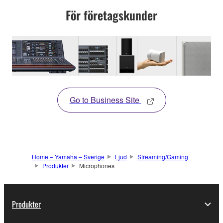
För företagskunder
Go to Business Site
Home – Yamaha – Sverige
Ljud
Streaming/Gaming
Produkter
Microphones
Produkter