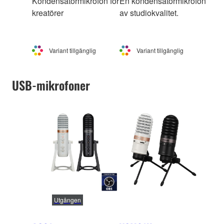
Kondensatormikrofon för
En kondensatormikrofon
kreatörer
av studiokvalitet.
Variant tillgänglig
Variant tillgänglig
USB-mikrofoner
Utgången