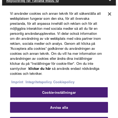
Registrering för Yamaha Music ID
Vi använder cookies och annan teknik för att säkerställa att
webbplatsen fungerar som den ska, för att övervaka
Om Yamaha
prestanda, för att anpassa innehåll och reklam och för att
möjliggöra interaktion med sociala medier så att du får en
personlig användarupplevelse. Vi delar också information
om din användning av vår webbplats med våra partner inom
Sverige - Swedish
reklam, sociala medier och analys. Genom att klicka på
”Acceptera alla cookies” godkänner du användningen av
Business
cookies och annan teknik. Om du vill ha mer information om
användningen av cookies eller ändra dina inställningar
klickar du på "Inställningar för cookie-filer". Om du inte
samtycker
klickar du här
så används endast nödvändiga
cookies och tekniker.
Imprint
Integritetspolicy
Cookiepolicy
Cookie-inställningar
Kontakta oss
Villkor
Integritetspolicy
Cookiepolicy
Imprint
Avvisa alla
© Yamaha Corporation.