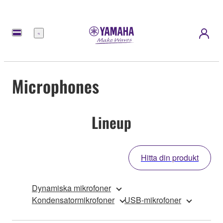
meny
Microphones
Lineup
Hitta din produkt
Dynamiska mikrofoner
Kondensatormikrofoner
USB-mikrofoner