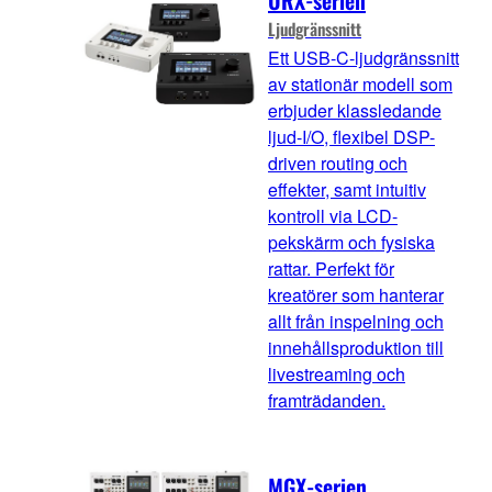
URX-serien
Ljudgränssnitt
Ett USB-C-ljudgränssnitt
av stationär modell som
erbjuder klassledande
ljud-I/O, flexibel DSP-
driven routing och
effekter, samt intuitiv
kontroll via LCD-
pekskärm och fysiska
rattar. Perfekt för
kreatörer som hanterar
allt från inspelning och
innehållsproduktion till
livestreaming och
framträdanden.
MGX-serien