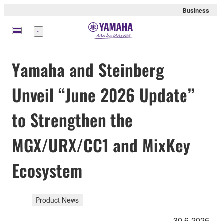
Business
meny
Yamaha and Steinberg
Unveil “June 2026 Update”
to Strengthen the
MGX/URX/CC1 and MixKey
Ecosystem
Product News
30-6-2026