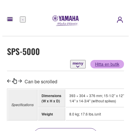
meny
SPS-5000
meny
Hitta en butik
Can be scrolled
Dimensions
393 × 304 × 376 mm; 15-1/2” x 12” x 14
(W x H x D)
1/4" x 14-3/4" (without spikes)
Specifications
Weight
8.0 kg; 17.6 lbs./unit