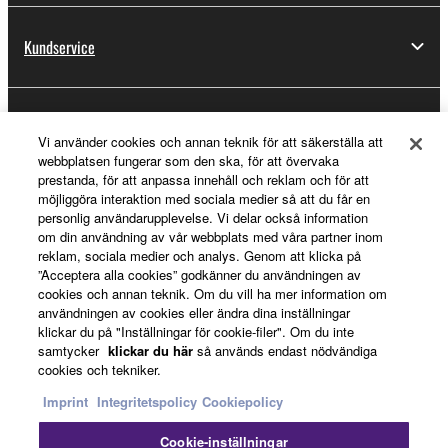
Kundservice
Registrering för Yamaha Music ID
Vi använder cookies och annan teknik för att säkerställa att
webbplatsen fungerar som den ska, för att övervaka
prestanda, för att anpassa innehåll och reklam och för att
möjliggöra interaktion med sociala medier så att du får en
Om Yamaha
personlig användarupplevelse. Vi delar också information
om din användning av vår webbplats med våra partner inom
reklam, sociala medier och analys. Genom att klicka på
”Acceptera alla cookies” godkänner du användningen av
Sverige - Swedish
cookies och annan teknik. Om du vill ha mer information om
användningen av cookies eller ändra dina inställningar
Business
klickar du på "Inställningar för cookie-filer". Om du inte
samtycker
klickar du här
så används endast nödvändiga
cookies och tekniker.
Imprint
Integritetspolicy
Cookiepolicy
Cookie-inställningar