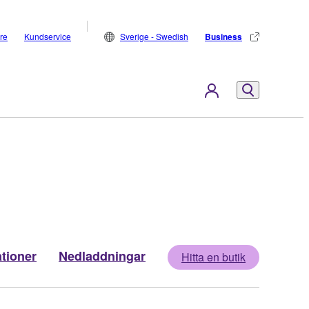
are
Kundservice
Sverige - Swedish
Business
ationer
Nedladdningar
Hitta en butik