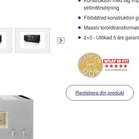
Konstruktion med låg imp
strömförsörjning
Förbättrad konstruktion g
Massiv toroidtransformat
2+3 - Utökad 5 års garant
Registrera din produkt