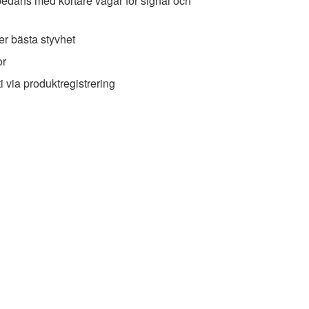
edans med kortare vägar för signal och
er bästa styvhet
or
i via produktregistrering