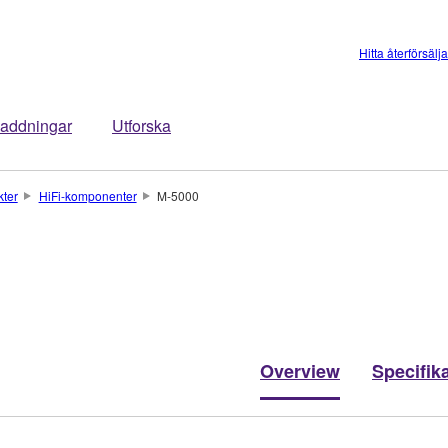
Hitta återförsälj
addningar
Utforska
kter
HiFi-komponenter
M-5000
Overview
Specifik