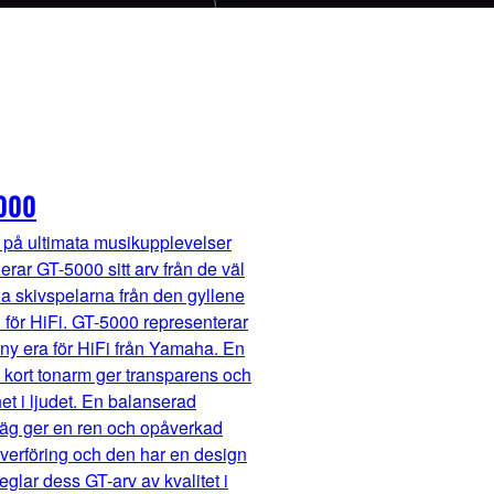
000
n på ultimata musikupplevelser
rar GT-5000 sitt arv från de väl
 skivspelarna från den gyllene
för HiFi. GT-5000 representerar
 ny era för HiFi från Yamaha. En
 kort tonarm ger transparens och
t i ljudet. En balanserad
väg ger en ren och opåverkad
verföring och den har en design
glar dess GT-arv av kvalitet i