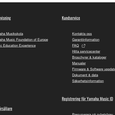
visning
Kundservice
aha Musikskola
Kontakta oss
ha Music Foundation of Europe
Garantiinformation
c Education Experience
FAQ
Hitta servicecenter
Broschyrer & kataloger
Manualer
Firmware & Software uppdate
Dokument & data
Säkerhetsinformation
Registrering för Yamaha Music ID
örsäljare
Prenumerera på nyhetsbrev