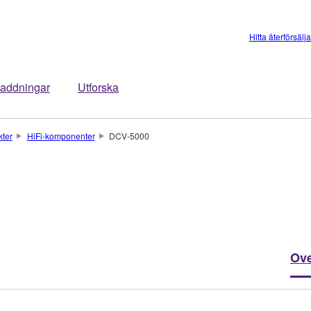
Hitta återförsälj
addningar
Utforska
kter
HiFi-komponenter
DCV-5000
Ove