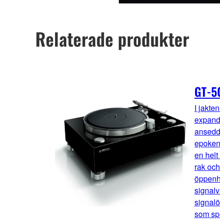
Relaterade produkter
GT-5
I jakte
expande
ansedda
epoken 
en helt
rak och
öppenhe
signal
signalö
som spe