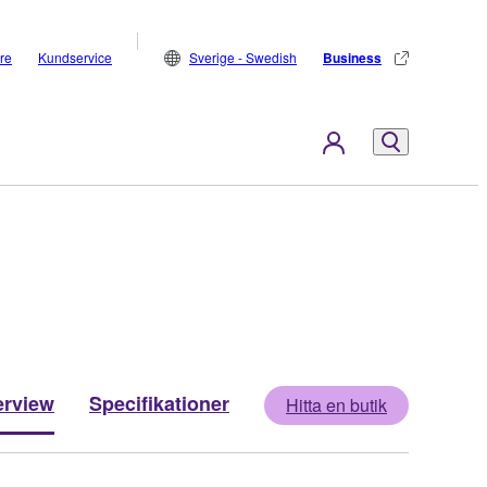
are
Kundservice
Sverige - Swedish
Business
rview
Specifikationer
Hitta en butik