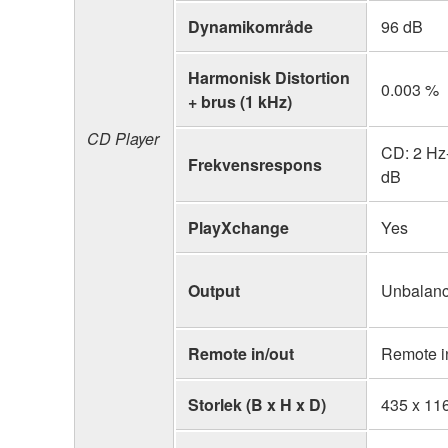
Dynamikområde
96 dB
Harmonisk Distortion
0.003 %
+ brus (1 kHz)
CD Player
CD: 2 Hz
Frekvensrespons
dB
PlayXchange
Yes
Output
Unbalanc
Remote in/out
Remote i
Storlek (B x H x D)
435 x 11