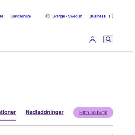
are
Kundservice
Sverige - Swedish
Business
ationer
Nedladdningar
Hitta en butik