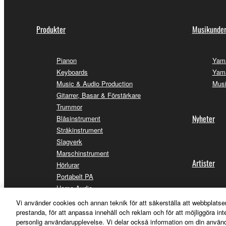
Produkter
Musikunder
Pianon
Yam
Keyboards
Yama
Music & Audio Production
Musi
Gitarrer, Basar & Förstärkare
Trummor
Nyheter
Blåsinstrument
Stråkinstrument
Slagverk
Marschinstrument
Artister
Hörlurar
Portabelt PA
Home Audio
Streaming & Gaming
Vi använder cookies och annan teknik för att säkerställa att webbplatse
Hitta återf
Kommunikationsenheter
prestanda, för att anpassa innehåll och reklam och för att möjliggöra in
personlig användarupplevelse. Vi delar också information om din använ
Appar för iOS och Android™