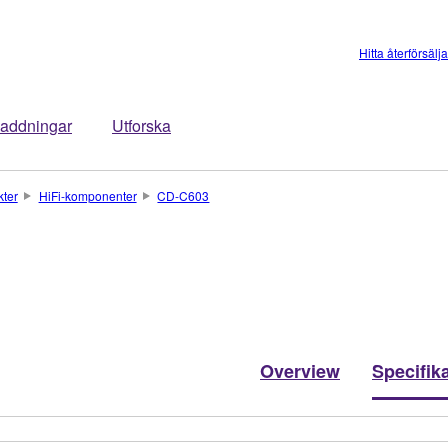
Hitta återförsälj
addningar
Utforska
kter
HiFi-komponenter
CD-C603
Overview
Specifik