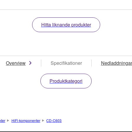
Hitta liknande produkter
Overview
Specifikationer
Nedladdninga
Produktkategori
kter
HiFi-komponenter
CD-C603