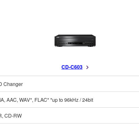
CD-C603
D Changer
, AAC, WAV*, FLAC* *up to 96kHz / 24bit
R, CD-RW