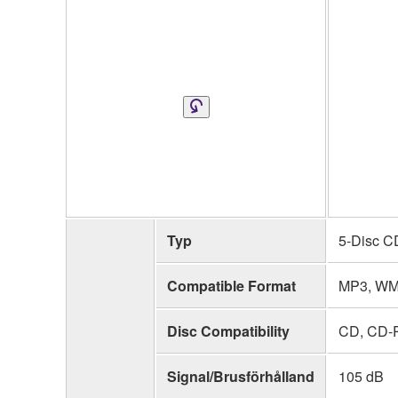
Typ
5-Disc C
Compatible Format
MP3, WMA
Disc Compatibility
CD, CD-
Signal/Brusförhålland
105 dB