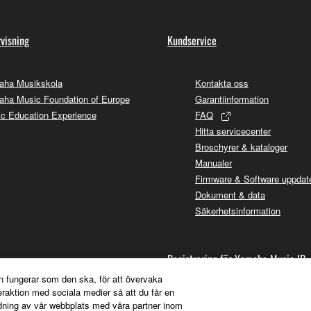
visning
Kundservice
aha Musikskola
Kontakta oss
ha Music Foundation of Europe
Garantiinformation
c Education Experience
FAQ
Hitta servicecenter
Broschyrer & kataloger
Manualer
Firmware & Software uppdate
Dokument & data
Säkerhetsinformation
Registrering för Yamaha Music ID
n fungerar som den ska, för att övervaka
örsäljare
teraktion med sociala medier så att du får en
Prenumerera på nyhetsbrev
dning av vår webbplats med våra partner inom